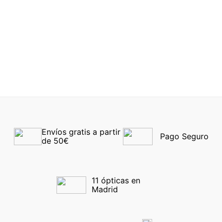
OAKLEY Socket 5.5
3218 03 54
POLO RALPH LAUREN
2305U 6089 50
-40%
-40%
Envíos gratis a partir 
Pago Seguro
de 50€
11 ópticas en 
Madrid