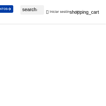
search
ENTOS

shopping_cart
Iniciar sesión
(0)
 ARMANI 3254 6247 54
uidos