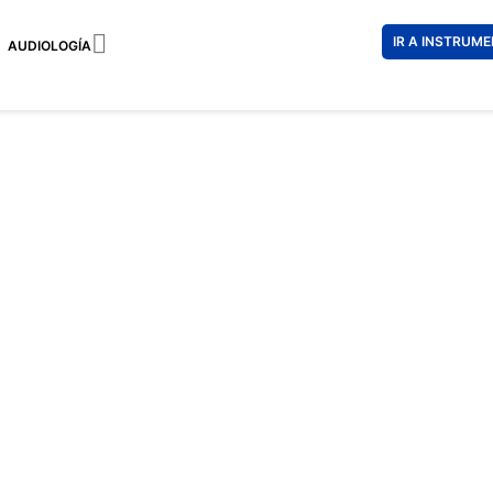

IR A INSTRUM
AUDIOLOGÍA
EMPORIO
153 €
92 €
Impuestos incl