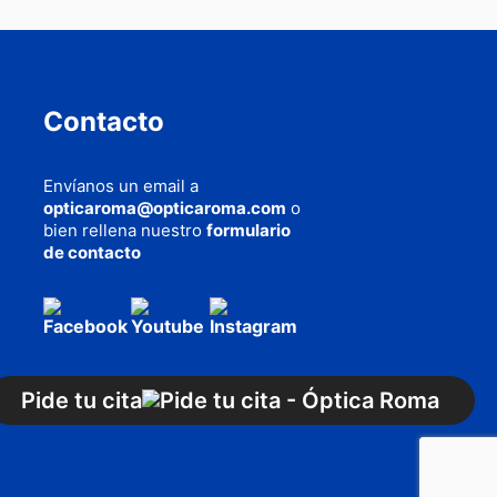
Contacto
Envíanos un email a
opticaroma@opticaroma.com
o
bien rellena nuestro
formulario
de contacto
AQUÍ
cookies
Pide tu cita