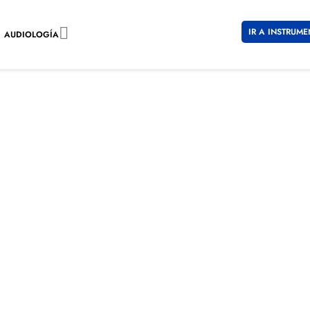

IR A INSTRUME
AUDIOLOGÍA
GAFAS DE PROTECCIÓN
MOLOGADAS Y CERTIFICADAS POR E