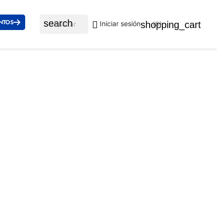
NTOS
search

shopping_cart
Iniciar sesión
(0)
MPRESA CUALIFICADA: