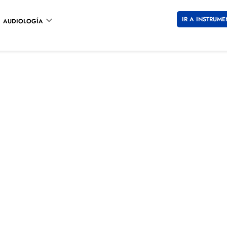

IR A INSTRUME
AUDIOLOGÍA
EMPORIO
177 €
124 
Impuestos incl