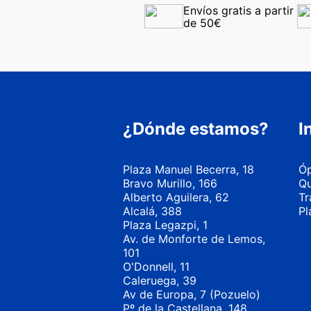
Envíos gratis a partir 
de 50€
¿Dónde estamos?
I
Plaza Manuel Becerra, 18
Óp
Bravo Murillo, 166
Qu
Alberto Aguilera, 62
Tr
Alcalá, 388
Pl
Plaza Legazpi, 1
Av. de Monforte de Lemos,
101
O'Donnell, 11
Caleruega, 39
Av de Europa, 7 (Pozuelo)
Pº de la Castellana, 148