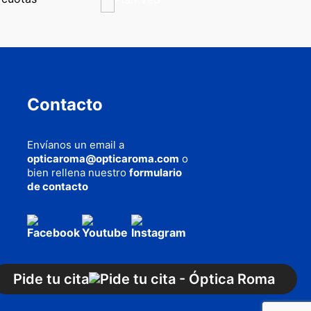
Contacto
Envíanos un email a
opticaroma@opticaroma.com
o
bien rellena nuestro
formulario
de contacto
AQUÍ
cookies
Pide tu cita