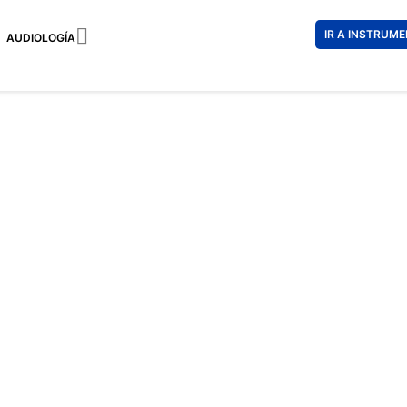

IR A INSTRUM
AUDIOLOGÍA
RALPH 5
109 €
76 €
Impuestos incl