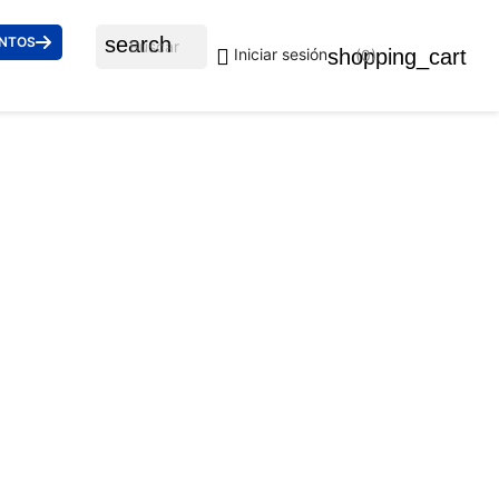
search
ENTOS

shopping_cart
Iniciar sesión
(0)
349U 605813 53
uidos