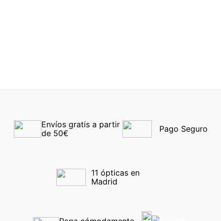
Ray-Ban® 4068 642/57
Ray-Ban® 4340
60
710/M356
-30%
-30%
Envíos gratis a partir 
Pago Seguro
de 50€
11 ópticas en 
Madrid