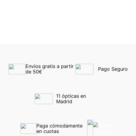
ARNETTE 7246U 2754
EMPORIO ARMANI 3239
54
6092 55
-40%
-40%
Envíos gratis a partir 
Pago Seguro
de 50€
11 ópticas en 
Madrid
Paga cómodamente 
en cuotas