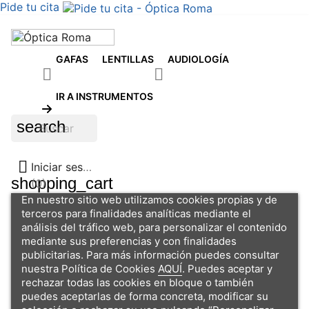
Pide tu cita
GAFAS
LENTILLAS
AUDIOLOGÍA


IR A INSTRUMENTOS
search

Iniciar sesión
shopping_cart
(0)
En nuestro sitio web utilizamos cookies propias y de
terceros para finalidades analíticas mediante el
análisis del tráfico web, para personalizar el contenido
mediante sus preferencias y con finalidades
publicitarias. Para más información puedes consultar
nuestra Política de Cookies
AQUÍ
. Puedes aceptar y
rechazar todas las cookies en bloque o también
puedes aceptarlas de forma concreta, modificar su