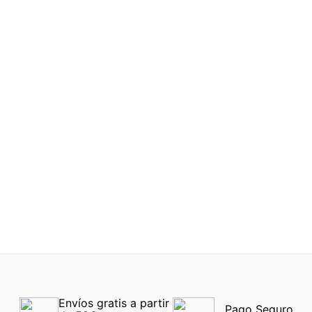
Antes
64 €
Antes
121 €
38 €
73 €
CENTROSTYLE F0159
48 230000
CENTROSTYLE
MONTURA DEPORTIVA
-40%
NIÑOS F0257 Rojo
-40%
Envíos gratis a partir 
Pago Seguro