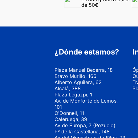
de 50€
¿Dónde estamos?
I
Plaza Manuel Becerra, 18
Óp
Bravo Murillo, 166
Qu
Alberto Aguilera, 62
Tr
Alcalá, 388
Pl
Plaza Legazpi, 1
Av. de Monforte de Lemos,
101
O'Donnell, 11
Caleruega, 39
Av de Europa, 7 (Pozuelo)
Pº de la Castellana, 148
Av del Monasterio de Silos, 73