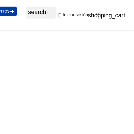
search
ENTOS

shopping_cart
Iniciar sesión
(0)
 4333 27581W 55
uidos