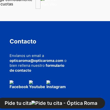
 cuotas
Contacto
Envíanos un email a
opticaroma@opticaroma.com
o
bien rellena nuestro
formulario
de contacto
AQUÍ
cookies
Pide tu cita