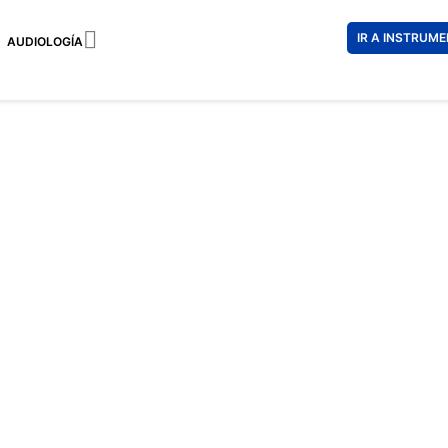

IR A INSTRUM
AUDIOLOGÍA
ARNETTE
109 €
65 €
Impuestos incl