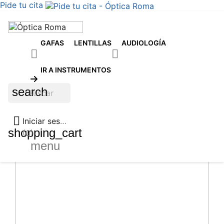
Pide tu cita
GAFAS
LENTILLAS
AUDIOLOGÍA


IR A INSTRUMENTOS
search

Iniciar sesión
shopping_cart
(0)
menu