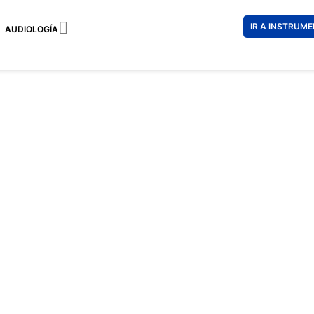

IR A INSTRUM
AUDIOLOGÍA
RAY-BAN
215 €
151 €
Impuestos incl