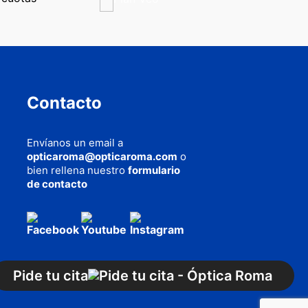
Contacto
Envíanos un email a
opticaroma@opticaroma.com
o
bien rellena nuestro
formulario
de contacto
AQUÍ
cookies
Pide tu cita