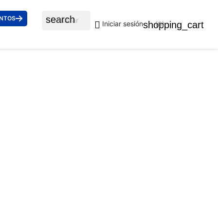
search
ENTOS

shopping_cart
Iniciar sesión
(0)
® 3929 001/71 54
uidos