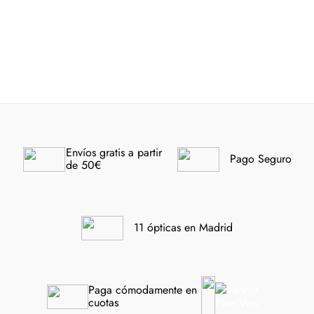
EMPORIO ARMANI 4251
ARNETTE Fastball 4202
62628G 54
226855
-30%
-30%
Envíos gratis a partir 
Pago Seguro
de 50€
11 ópticas en Madrid
Paga cómodamente en 
cuotas