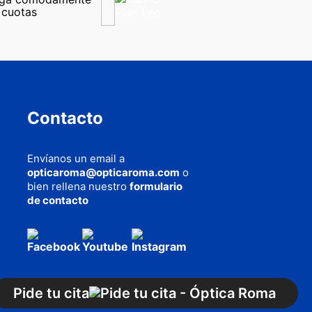
 cuotas
Contacto
Envíanos un email a
opticaroma@opticaroma.com
o
bien rellena nuestro
formulario
de contacto
AQUÍ
cookies
Pide tu cita