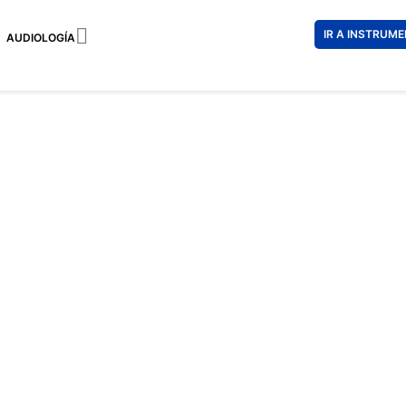

IR A INSTRUM
AUDIOLOGÍA
RAY-BAN
223 €
156 
Impuestos incl