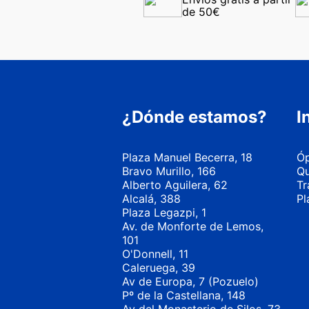
de 50€
¿Dónde estamos?
I
Plaza Manuel Becerra, 18
Óp
Bravo Murillo, 166
Qu
Alberto Aguilera, 62
Tr
Alcalá, 388
Pl
Plaza Legazpi, 1
Av. de Monforte de Lemos,
101
O'Donnell, 11
Caleruega, 39
Av de Europa, 7 (Pozuelo)
Pº de la Castellana, 148
Av del Monasterio de Silos, 73