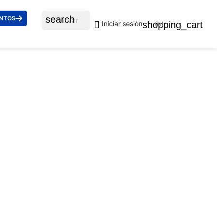
search
ENTOS

shopping_cart
Iniciar sesión
(0)
® 4340 710/M356
€
uidos