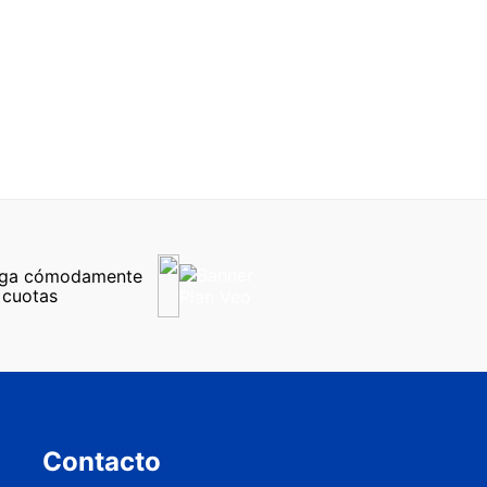
ca. Al estar colocados en el canal auditivo son tan discretos
catálogo de productos de audiología.
scuento en
Audífonos Recargables
. *Oferta válida por la
ltima generación!
ga cómodamente 
 cuotas
Contacto