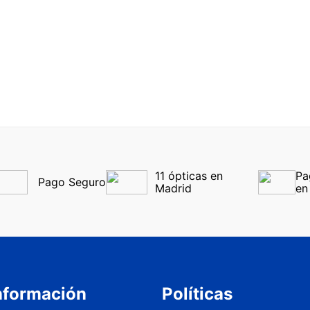
fonos son casi invisibles para que no te preocupes por la estéti
abrás que los llevas puestos.
compra con nuestras pilas para audífonos. Tenemos un amplio 
tica Roma podrás aprovechar nuestra oferta de un 50% de de
audífonos y 25% de descuento si compra 1.
 a tu pérdida auditiva gracias a los audífonos inalámbricos de ú
11 ópticas en 
Pa
Pago Seguro
Madrid
en
nformación
Políticas