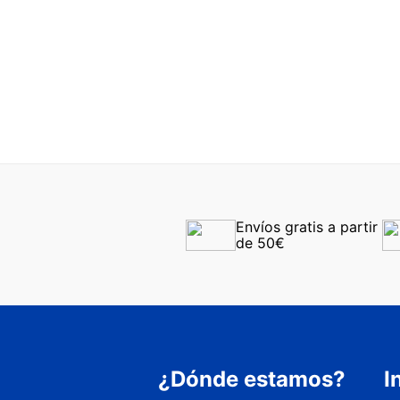
Nuestros audí
que solo tú s
Completa tu 
Además en Óp
compra de 2 
¡Pon solución
Envíos gratis a partir 
de 50€
¿Dónde estamos?
I