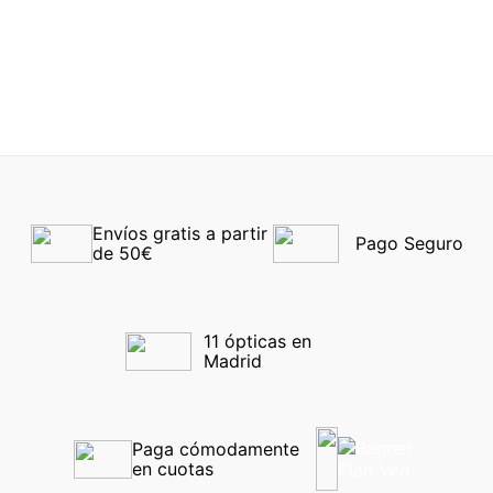
RALPH 7190U 6239 54
DOLCE & GABBANA
3412 501 53
-40%
-40%
Envíos gratis a partir 
Pago Seguro
de 50€
11 ópticas en 
Madrid
Paga cómodamente 
en cuotas