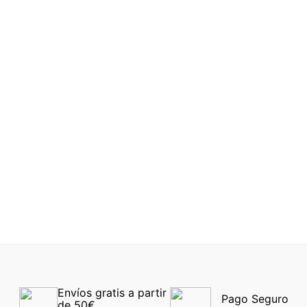
Antes
110 €
Antes
209 €
66 €
125 €
RALPH 7182U 5003
Ray-Ban® 7199 8062 54
-40%
-40%
Envíos gratis a partir 
Pago Seguro
de 50€