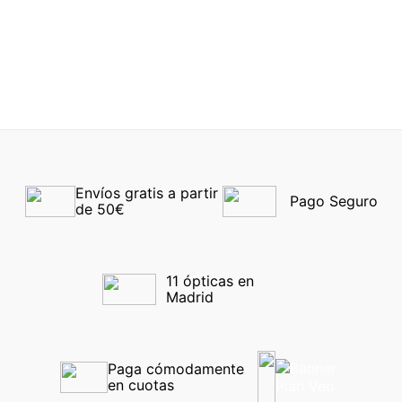
OAKLEY META 8002 07
OLIVER PEOPLES
5393U 1003 51
-40%
Envíos gratis a partir 
Pago Seguro
de 50€
11 ópticas en 
Madrid
Paga cómodamente 
en cuotas