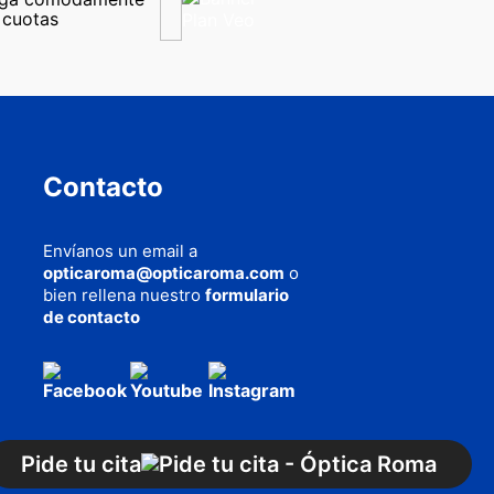
 cuotas
Contacto
Envíanos un email a
opticaroma@opticaroma.com
o
bien rellena nuestro
formulario
de contacto
AQUÍ
cookies
Pide tu cita