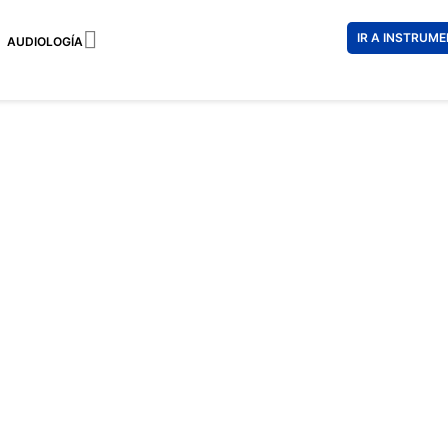

IR A INSTRUM
AUDIOLOGÍA
EMPORIO
164 €
98 €
Impuestos incl