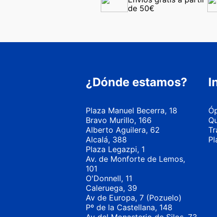
de 50€
¿Dónde estamos?
I
Plaza Manuel Becerra, 18
Óp
Bravo Murillo, 166
Qu
Alberto Aguilera, 62
Tr
Alcalá, 388
Pl
Plaza Legazpi, 1
Av. de Monforte de Lemos,
101
O'Donnell, 11
Caleruega, 39
Av de Europa, 7 (Pozuelo)
Pº de la Castellana, 148
Av del Monasterio de Silos, 73