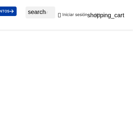
search
ENTOS

shopping_cart
Iniciar sesión
(0)
 ARMANI 1179D 3001 56
uidos