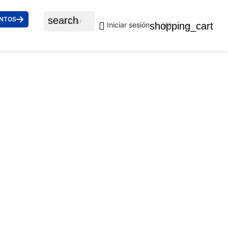
search
ENTOS

shopping_cart
Iniciar sesión
(0)
AUREN 5138 9398 55
€
uidos