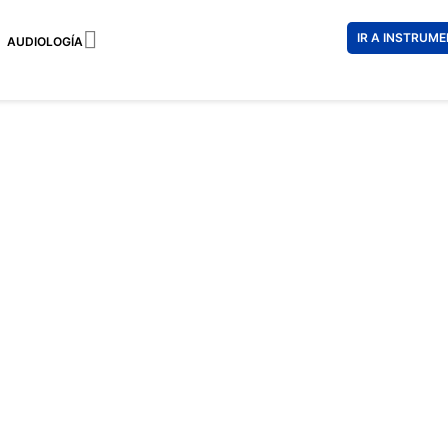

IR A INSTRUM
AUDIOLOGÍA
RALPH L
301 €
181 
Impuestos incl