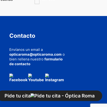
Contacto
Envíanos un email a
opticaroma@opticaroma.com
o
bien rellena nuestro
formulario
de contacto
AQUÍ
cookies
Pide tu cita