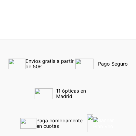
EVO LENS 899C
Ray-Ban® 6375 2944
-40%
-40%
Envíos gratis a partir 
Pago Seguro
de 50€
11 ópticas en 
Madrid
Paga cómodamente 
en cuotas