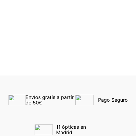
59 €
57 €
Ray-Ban® Junior 9078S
OAKLEY YOUTH 9009
715155 48
90090348
-30%
-30%
Envíos gratis a partir 
Pago Seguro
de 50€
11 ópticas en 
Madrid