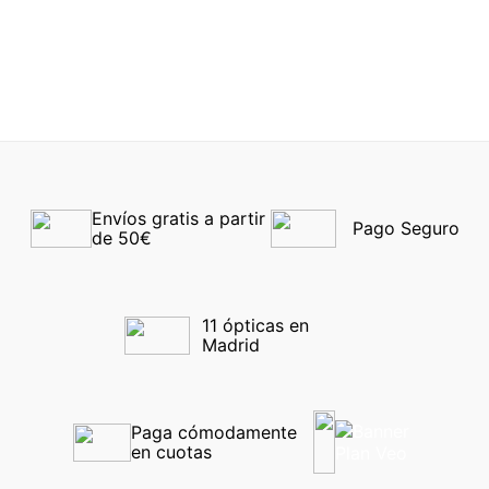
CENTROSTYLE 17341
CENTROSTYLE F0398
40
45 089000
-40%
-40%
Envíos gratis a partir 
Pago Seguro
de 50€
11 ópticas en 
Madrid
Paga cómodamente 
en cuotas