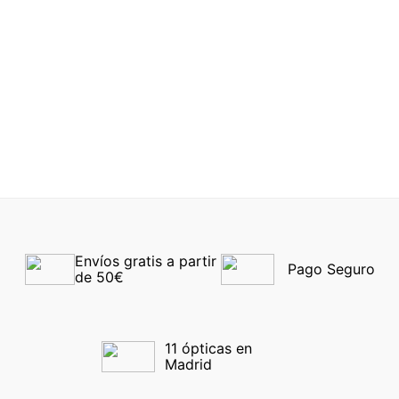
Ray-Ban® 7199 8062 52
EMPORIO ARMANI 1041
3131 55
-40%
-40%
Envíos gratis a partir 
Pago Seguro
de 50€
11 ópticas en 
Madrid