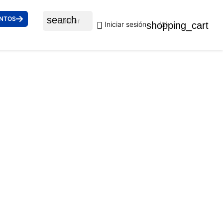
search
ENTOS

shopping_cart
Iniciar sesión
(0)
® 3927 001/R5 54
uidos