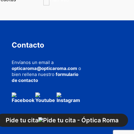
Contacto
Envíanos un email a
opticaroma@opticaroma.com
o
bien rellena nuestro
formulario
de contacto
AQUÍ
cookies
Pide tu cita