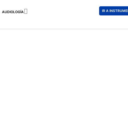

IR A INSTRUM
AUDIOLOGÍA
RAY-BAN
173 €
121 €
Impuestos incl