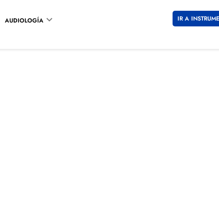

IR A INSTRUM
AUDIOLOGÍA
RAY-BAN
137 €
96 €
Impuestos incluid