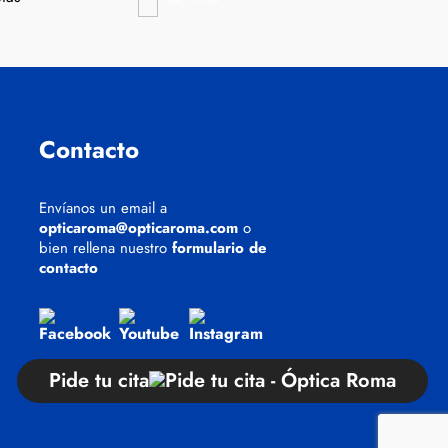
Contacto
Envíanos un email a
opticaroma@opticaroma.com
o
bien rellena nuestro
formulario de
contacto
AQUÍ
cookies
Pide tu cita