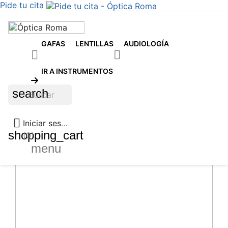
Pide tu cita
GAFAS
LENTILLAS
AUDIOLOGÍA


IR A INSTRUMENTOS
search

Iniciar sesión
shopping_cart
(0)
menu