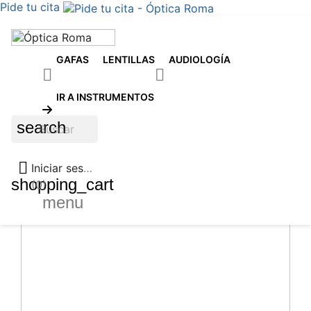
Pide tu cita
GAFAS
LENTILLAS
AUDIOLOGÍA


IR A INSTRUMENTOS
search

Iniciar sesión
shopping_cart
(0)
menu