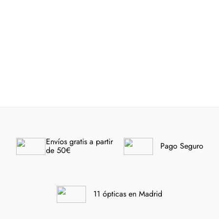
96 €
Ray-Ban® 0832S 901/31
Ray-Ban® 4472 6855/1 51
-30%
-30%
Envíos gratis a partir 
Pago Seguro
de 50€
11 ópticas en Madrid