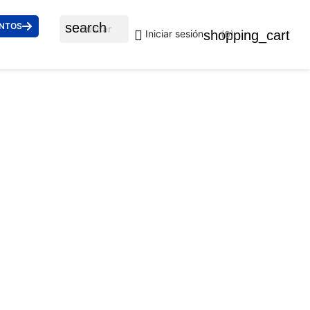
search
ENTOS

shopping_cart
Iniciar sesión
(0)
® 2186 14043F
€
uidos