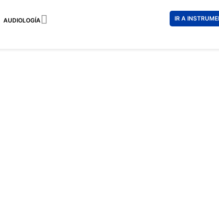

IR A INSTRUM
AUDIOLOGÍA
RAY-BAN
183 €
128 
Impuestos incl