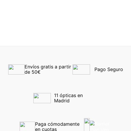
Ray-Ban® 3025 004/58
Ray-Ban® 4472 667781
58
48
-30%
-30%
Envíos gratis a partir 
Pago Seguro
de 50€
11 ópticas en 
Madrid
Paga cómodamente 
en cuotas